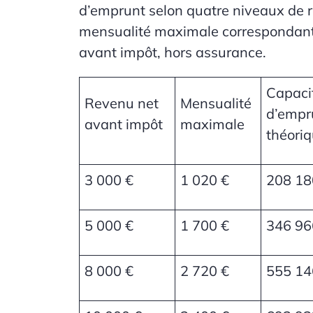
d’emprunt selon quatre niveaux de 
mensualité maximale correspondan
avant impôt, hors assurance
.
Capaci
Revenu net
Mensualité
d’empr
avant impôt
maximale
théori
3 000 €
1 020 €
208 18
5 000 €
1 700 €
346 96
8 000 €
2 720 €
555 14