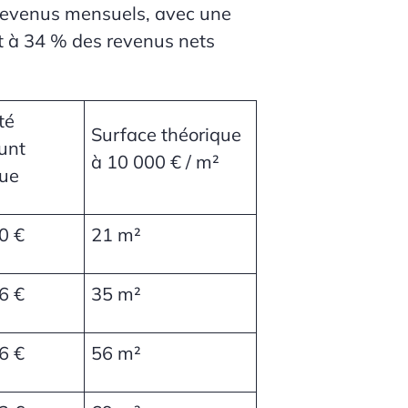
revenus mensuels, avec une
t à
34 % des revenus nets
té
Surface théorique
unt
à 10 000 € / m²
que
0 €
21 m²
6 €
35 m²
6 €
56 m²