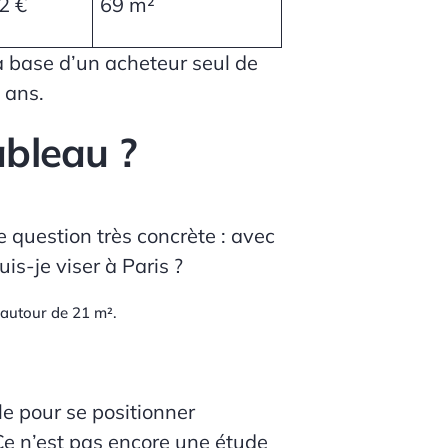
2 €
69 m²
la base d’un acheteur seul de
 ans.
ableau ?
 question très concrète :
avec
is-je viser à Paris ?
 autour de
21 m²
.
e pour se positionner
Ce n’est pas encore une étude