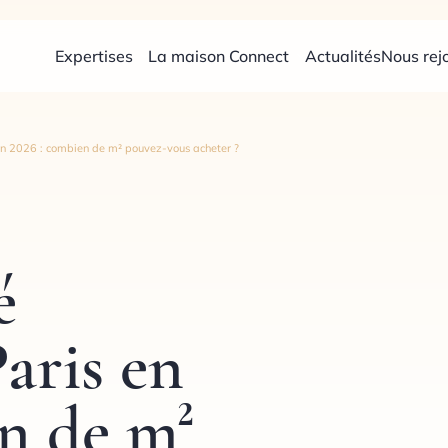
Expertises
La maison Connect
Actualités
Nous rej
en 2026 : combien de m² pouvez-vous acheter ?
é
aris en
n de m²