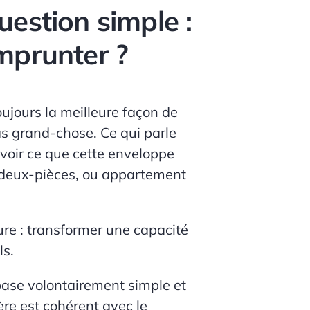
estion simple :
mprunter ?
oujours la meilleure façon de
as grand-chose. Ce qui parle
avoir ce que cette enveloppe
t deux-pièces, ou appartement
ture : transformer une capacité
ls
.
base volontairement simple et
ère est cohérent avec le