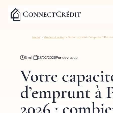
Aller au contenu
Home
>
Guides et actus
>
Votre capacité d’emprunt à Paris 
3 min
18/02/2026
Par dev-asap
Votre capacit
d’emprunt à P
2026 : combie