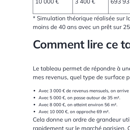
10 000 €
3 400 €
693 93
* Simulation théorique réalisée sur 
moins de 40 ans avec un prêt sur 25
Comment lire ce t
Le tableau permet de répondre à une
mes revenus, quel type de surface pu
Avec
3 000 €
de revenus mensuels, on arrive
Avec
5 000 €
, on passe autour de
35 m²
.
Avec
8 000 €
, on atteint environ
56 m²
.
Avec
10 000 €
, on approche
69 m²
.
Cela donne un ordre de grandeur util
rapidement sur le marché parisien. 