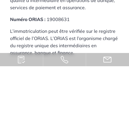
qualité d’intermédiaire en opérations de banque,
services de paiement et assurance.
Numéro ORIAS :
19008631
L’immatriculation peut être vérifiée sur le registre
officiel de l’ORIAS. L’ORIAS est l’organisme chargé
du registre unique des intermédiaires en
assurance, banque et finance.
Autorité de contrôle
CONNECTCREDIT est soumise au contrôle de
l’Autorité de Contrôle Prudentiel et de Résolution.
ACPR
4 place de Budapest
75436 Paris Cedex 09